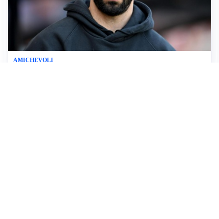
AMICHEVOLI
Il Milan crolla contro il Chelsea: 3-0 e prima sconfitta
per Amorim
AMICHEVOLI
Inter, Chivu soddisfatto: “Buona prova, non esistono
gerarchie”
AMICHEVOLI
All’Inter il primo derby d’Italia: Juventus k.o. 2-1
PREMIER LEAGUE
Palestra ammette: “Il Chelsea? Ho sempre sognato la
Premier”
Altre notizie