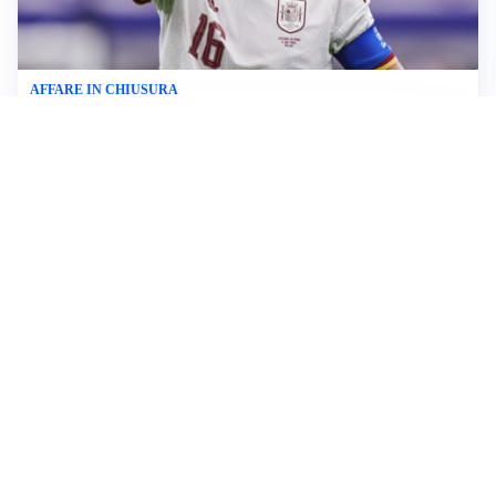
AFFARE IN CHIUSURA
Barcellona, colpo Rodri: battuto il Real Madrid
MOTIVATO
Douglas Luiz dice no all’Everton e punta sulla
Juventus
RIENTRO A RILENTO
Alcaraz, US Open lontano: la corsa contro il tempo
continua
RINNOVO VICINO
Inter, Dimarco verso il rinnovo fino al 2030
Altre notizie
VIDEO PIÙ VISTI