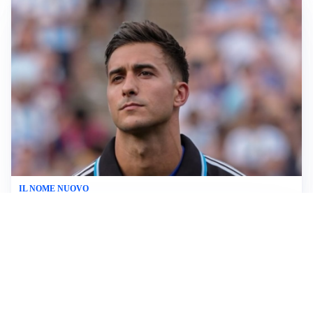
IL NOME NUOVO
Napoli, Musso resta un’opzione per la porta
TITOLARE IN CAMPIONATO
Inter, tocca a Pio Esposito: Chivu gli affida l’attacco
LE PAROLE
Spalletti prepara la Juve: “Con l’Inter servirà essere
squadra”